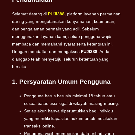
Selamat datang di
PUJI388
, platform layanan permainan
daring yang mengutamakan kenyamanan, keamanan,
dan pengalaman bermain yang adil. Sebelum
menggunakan layanan kami, setiap pengguna wajib
membaca dan memahami syarat serta ketentuan ini.
Dengan mendaftar dan mengakses
PUJI388
, Anda
dianggap telah menyetujui seluruh ketentuan yang
berlaku.
1. Persyaratan Umum Pengguna
Pengguna harus berusia minimal 18 tahun atau
sesuai batas usia legal di wilayah masing-masing.
Setiap akun hanya diperuntukkan bagi individu
yang memiliki kapasitas hukum untuk melakukan
transaksi online.
Pengguna wajib memberikan data pribadi yang