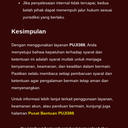
Jika penyelesaian internal tidak tercapai, kedua
belah pihak dapat menempuh jalur hukum sesuai
yurisdiksi yang berlaku.
Kesimpulan
Dengan menggunakan layanan
PUJI388
, Anda
menyetujui bahwa kepatuhan terhadap syarat dan
ketentuan ini adalah syarat mutlak untuk menjaga
kenyamanan, keamanan, dan keadilan dalam bermain.
Pastikan selalu membaca setiap pembaruan syarat dan
ketentuan agar pengalaman bermain tetap aman dan
menyenangkan.
Untuk informasi lebih lanjut terkait penggunaan layanan,
keamanan akun, atau panduan bermain, kunjungi juga
halaman
Pusat Bantuan PUJI388
.