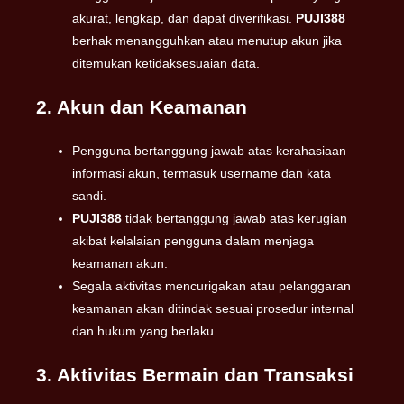
akurat, lengkap, dan dapat diverifikasi.
PUJI388
berhak menangguhkan atau menutup akun jika
ditemukan ketidaksesuaian data.
2. Akun dan Keamanan
Pengguna bertanggung jawab atas kerahasiaan
informasi akun, termasuk username dan kata
sandi.
PUJI388
tidak bertanggung jawab atas kerugian
akibat kelalaian pengguna dalam menjaga
keamanan akun.
Segala aktivitas mencurigakan atau pelanggaran
keamanan akan ditindak sesuai prosedur internal
dan hukum yang berlaku.
3. Aktivitas Bermain dan Transaksi