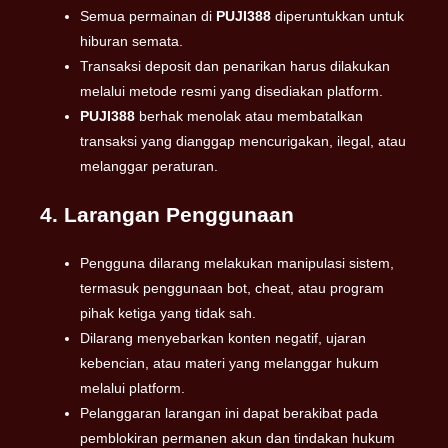
Semua permainan di
PUJI388
diperuntukkan untuk
hiburan semata.
Transaksi deposit dan penarikan harus dilakukan
melalui metode resmi yang disediakan platform.
PUJI388
berhak menolak atau membatalkan
transaksi yang dianggap mencurigakan, ilegal, atau
melanggar peraturan.
4. Larangan Penggunaan
Pengguna dilarang melakukan manipulasi sistem,
termasuk penggunaan bot, cheat, atau program
pihak ketiga yang tidak sah.
Dilarang menyebarkan konten negatif, ujaran
kebencian, atau materi yang melanggar hukum
melalui platform.
Pelanggaran larangan ini dapat berakibat pada
pemblokiran permanen akun dan tindakan hukum